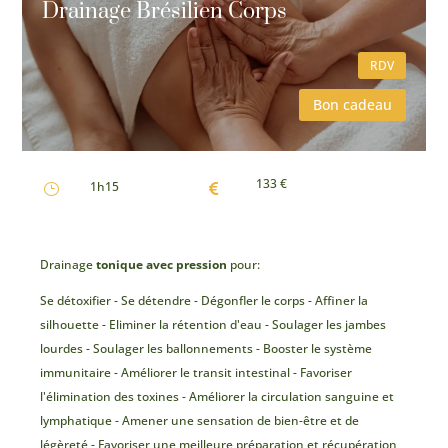
Drainage Brésilien Corps
RDV
Bon cadeau
133 €
1h15
}

Drainage
tonique avec pression
pour:
Se détoxifier - Se détendre - Dégonfler le corps - Affiner la
silhouette - Eliminer la rétention d'eau - Soulager les jambes
lourdes - Soulager les ballonnements - Booster le système
immunitaire - Améliorer le transit intestinal - Favoriser
l'élimination des toxines - Améliorer la circulation sanguine et
lymphatique - Amener une sensation de bien-être et de
légèreté - Favoriser une meilleure préparation et récupération